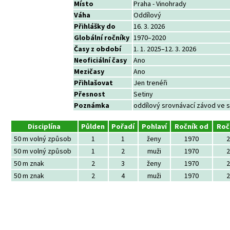
Místo
Praha - Vinohrady
Váha
Oddílový
Přihlášky do
16. 3. 2026
Globální ročníky
1970–2020
Časy z období
1. 1. 2025–12. 3. 2026
Neoficiální časy
Ano
Mezičasy
Ano
Přihlašovat
Jen trenéři
Přesnost
Setiny
Poznámka
oddílový srovnávací závod ve s
Disciplína
Půlden
Pořadí
Pohlaví
Ročník od
Roč
50 m volný způsob
1
1
ženy
1970
2
50 m volný způsob
1
2
muži
1970
2
50 m znak
2
3
ženy
1970
2
50 m znak
2
4
muži
1970
2