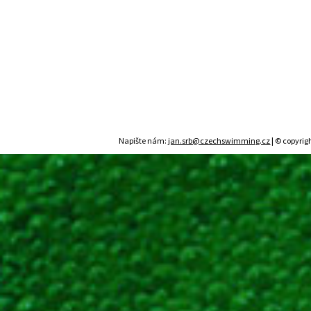
Napište nám:
jan.srb@czechswimming.cz
| © copyrig