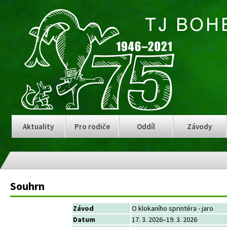
Aktuality
Pro rodiče
Oddíl
Závody
Souhrn
Závod
O klokaního sprintéra - jaro
Datum
17. 3. 2026–19. 3. 2026