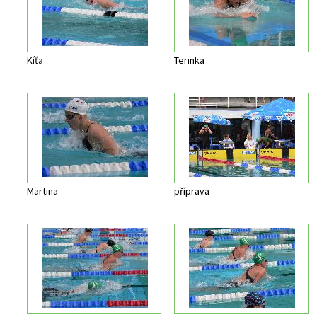
Kíťa
Terinka
Martina
příprava