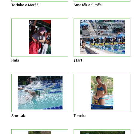
Terinka a Maršál
Smeták a Simča
Hela
start
Smeták
Terinka