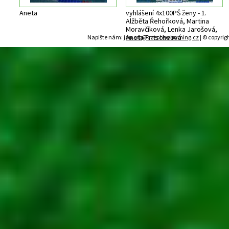
Aneta
vyhlášení 4x100PŠ ženy - 1.
Alžběta Řehořková, Martina
Moravčíková, Lenka Jarošová,
Aneta Fritscheová
Napište nám:
jan.srb@czechswimming.cz
| © copyrig