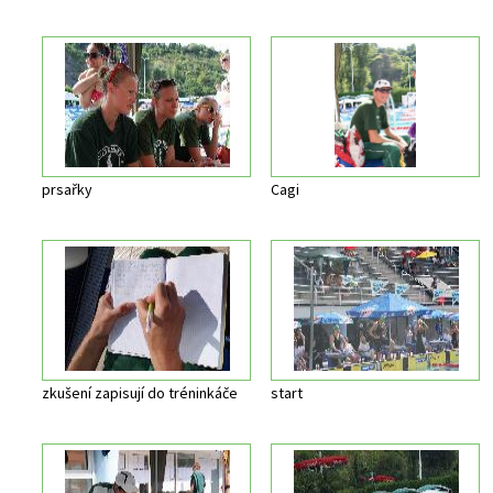
prsařky
Cagi
zkušení zapisují do tréninkáče
start