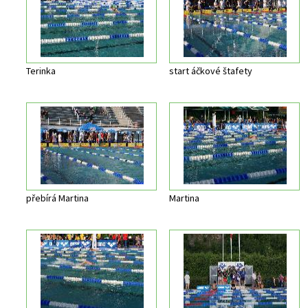
Terinka
start áčkové štafety
přebírá Martina
Martina