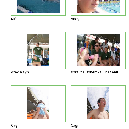
Kíťa
Andy
otec a syn
správná Bohemka u bazénu
Cagi
Cagi