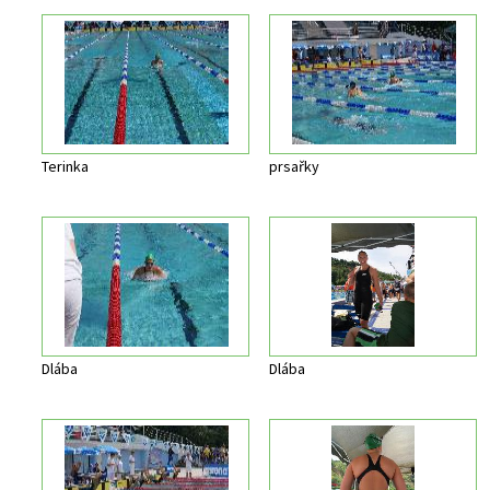
Terinka
prsařky
Dlába
Dlába