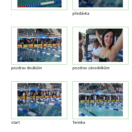
.
předávka
pozdrav divákům
pozdrav závodníkům
start
Terinka