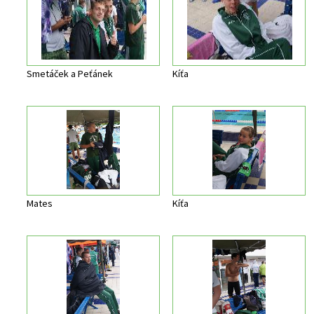
Smetáček a Peťánek
Kíťa
Mates
Kíťa