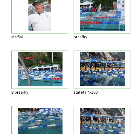
Maršál
prsařky
B prsařky
štafeta 4x100