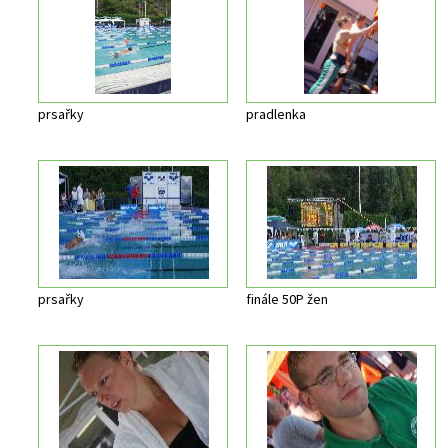
prsařky
pradlenka
prsařky
finále 50P žen