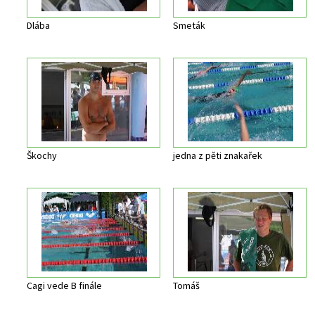
Dlába
Smeták
Škochy
jedna z pěti znakařek
Cagi vede B finále
Tomáš