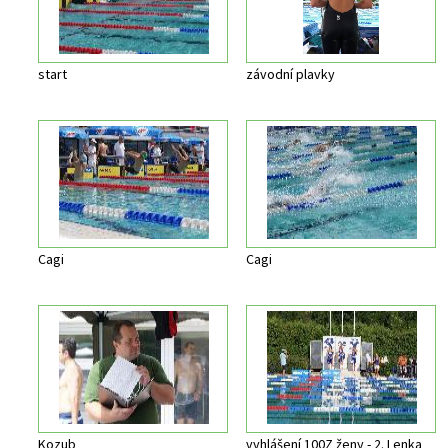
start
závodní plavky
Cagi
Cagi
Kozub
vyhlášení 100Z ženy - 2. Lenka