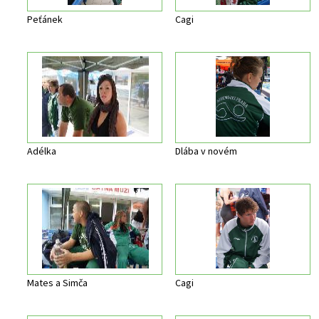
Peťánek
Cagi
Adélka
Dlába v novém
Mates a Simča
Cagi