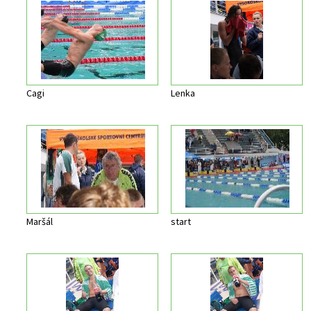
Cagi
Lenka
Maršál
start