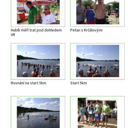
Hubík měří trať pod dohledem
Peťan s Krčálovými
VR
Rovnání na start 5km
Start 5km