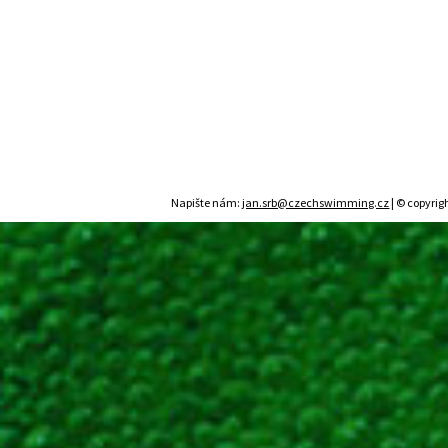
Napište nám:
jan.srb@czechswimming.cz
| © copyrig