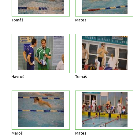
Tomáš
Mates
Havroš
Tomáš
Maroš
Mates