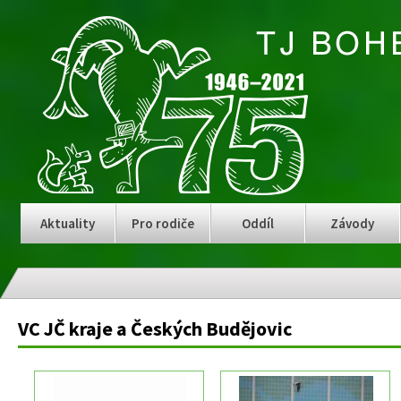
Aktuality
Pro rodiče
Oddíl
Závody
VC JČ kraje a Českých Budějovic