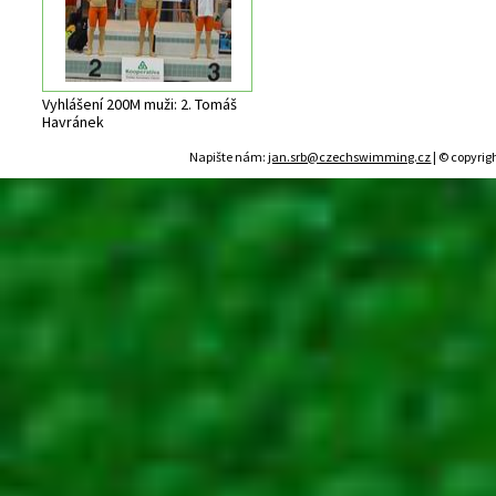
Vyhlášení 200M muži: 2. Tomáš
Havránek
Napište nám:
jan.srb@czechswimming.cz
| © copyrig