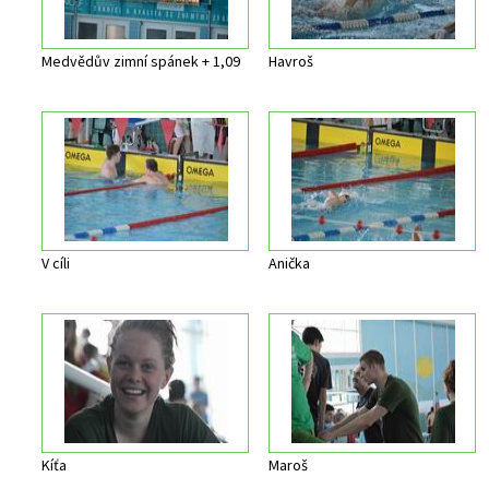
Medvědův zimní spánek + 1,09
Havroš
V cíli
Anička
Kíťa
Maroš