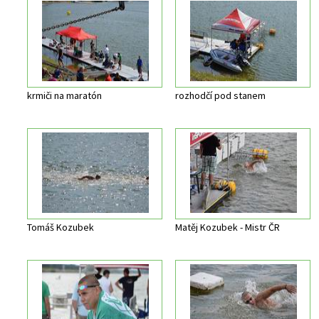
krmiči na maratón
rozhodčí pod stanem
Tomáš Kozubek
Matěj Kozubek - Mistr ČR