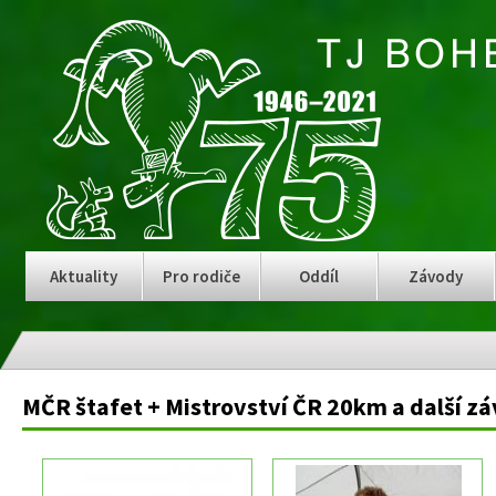
Aktuality
Pro rodiče
Oddíl
Závody
MČR štafet + Mistrovství ČR 20km a další z