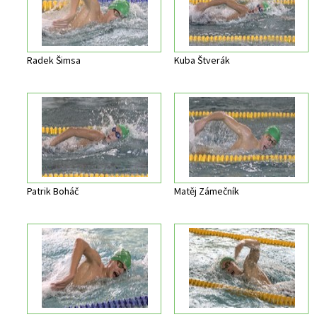
Radek Šimsa
Kuba Štverák
Patrik Boháč
Matěj Zámečník