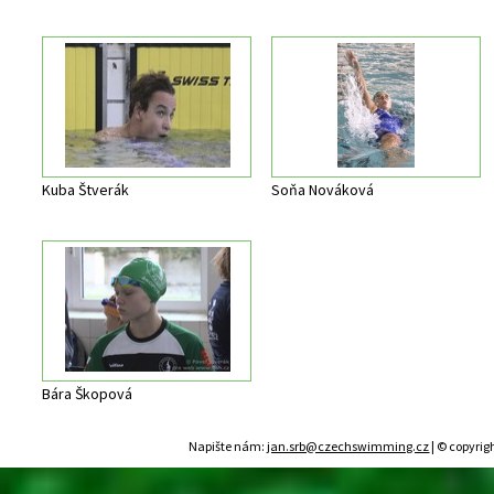
Kuba Štverák
Soňa Nováková
Bára Škopová
Napište nám:
jan.srb@czechswimming.cz
| © copyrig