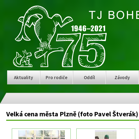
Aktuality
Pro rodiče
Oddíl
Závody
Velká cena města Plzně (foto Pavel Štverák)