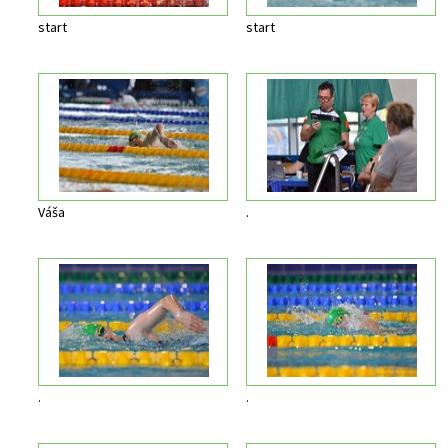
start
start
Váša
.
.
.