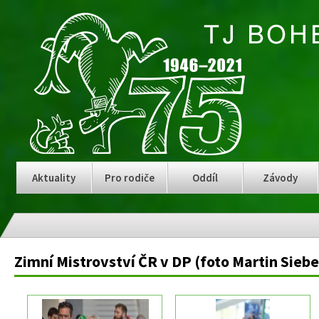
Aktuality
Pro rodiče
Oddíl
Závody
Zimní Mistrovství ČR v DP (foto Martin Siebe