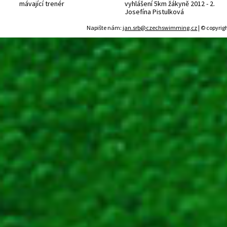
mávající trenér
vyhlášení 5km žákyně 2012 - 2.
Josefína Pistulková
Napište nám:
jan.srb@czechswimming.cz
| © copyrig