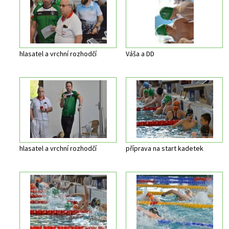
hlasatel a vrchní rozhodčí
Váša a DD
hlasatel a vrchní rozhodčí
příprava na start kadetek