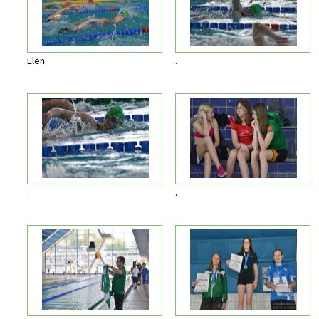
Elen
.
.
.