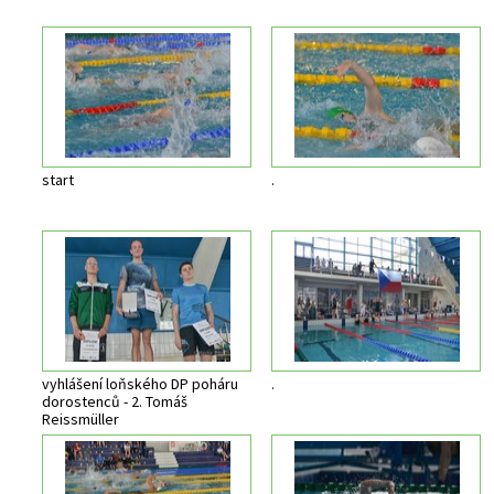
start
.
vyhlášení loňského DP poháru
.
dorostenců - 2. Tomáš
Reissmüller