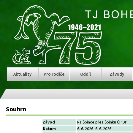
Aktuality
Pro rodiče
Oddíl
Závody
Souhrn
Závod
Na Špince přes Špinku ČP DP
Datum
6. 6. 2026–6. 6. 2026