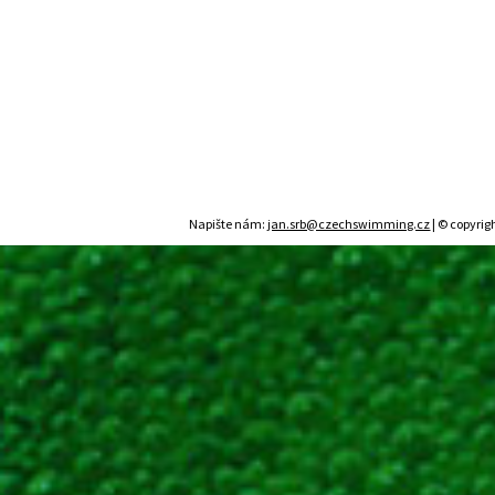
Napište nám:
jan.srb@czechswimming.cz
| © copyrig