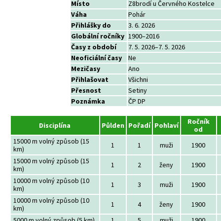
Místo
Z8brodí u Červného Kostelce
Váha
Pohár
Přihlášky do
3. 6. 2026
Globální ročníky
1900–2016
Časy z období
7. 5. 2026–7. 5. 2026
Neoficiální časy
Ne
Mezičasy
Ano
Přihlašovat
Všichni
Přesnost
Setiny
Poznámka
ČP DP
Ročník
Disciplína
Půlden
Pořadí
Pohlaví
od
15000 m volný způsob (15
1
1
muži
1900
km)
15000 m volný způsob (15
1
2
ženy
1900
km)
10000 m volný způsob (10
1
3
muži
1900
km)
10000 m volný způsob (10
1
4
ženy
1900
km)
5000 m volný způsob (5 km)
1
5
muži
1900