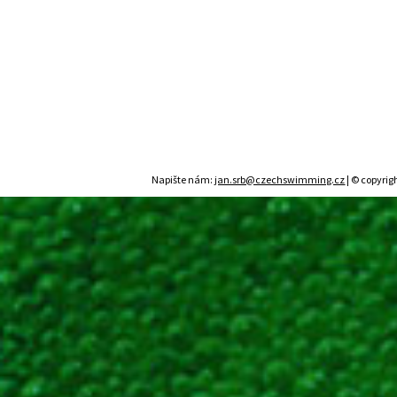
Napište nám:
jan.srb@czechswimming.cz
| © copyrig