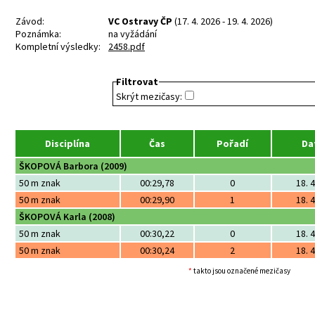
Závod:
VC Ostravy ČP
(17. 4. 2026 - 19. 4. 2026)
Poznámka:
na vyžádání
Kompletní výsledky:
2458.pdf
Filtrovat
Skrýt mezičasy:
Disciplína
Čas
Pořadí
Da
ŠKOPOVÁ Barbora (2009)
50 m znak
00:29,78
0
18. 
50 m znak
00:29,90
1
18. 
ŠKOPOVÁ Karla (2008)
50 m znak
00:30,22
0
18. 
50 m znak
00:30,24
2
18. 
*
takto jsou označené mezičasy